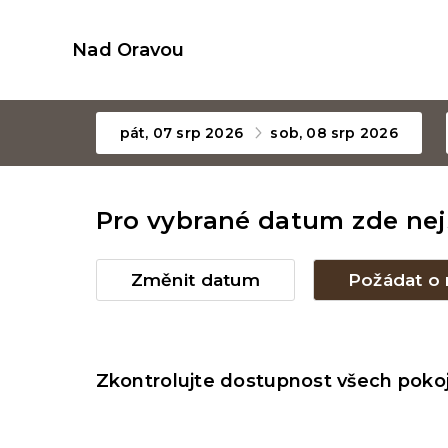
Nad Oravou
pát, 07 srp 2026
sob, 08 srp 2026
Pro vybrané datum zde ne
Změnit datum
Požádat o
Zkontrolujte dostupnost všech pokoj