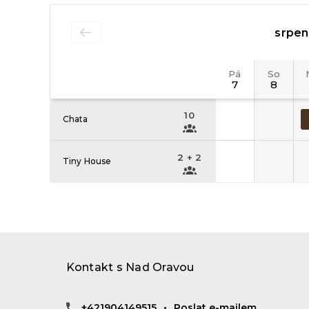
Kontakt s
Nad Oravou
+421904149515
•
Poslat e-mailem