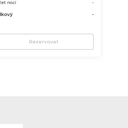
čet nocí
-
lkový
-
Rezervovat