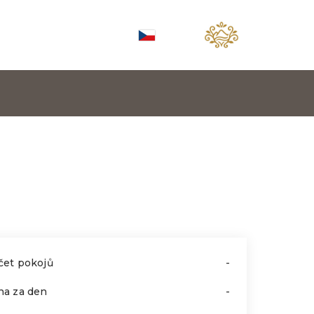
čet pokojů
-
na za den
-